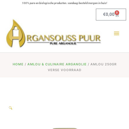
Ga
100% pure en biologische producten. vandaag besteld morgen in huis!
naar
0
Winkel
€
0,00
de
Hoo
inhoud
HOME
/
AMLOU & CULINAIRE ARGANOLIE
/ AMLOU 250GR
VERSE VOORRAAD
🔍