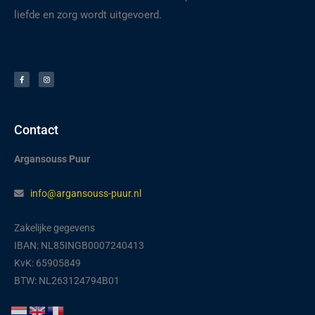
liefde en zorg wordt uitgevoerd.
F
I
a
n
c
s
e
t
b
a
o
g
o
r
k
a
-
m
f
Contact
Argansouss Puur
info@argansouss-puur.nl
Zakelijke gegevens
IBAN: NL85INGB0007240413
KvK: 65905849
BTW: NL263124794B01