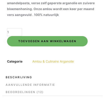
amandelpasta, verse zelf geperste arganolie en zuivere
bloemenhoning. Onze amlou wordt een keer per maand
vers aangevuld . 100% natuurlijk
Amlou
250gr
TOEVOEGEN AAN WINKELWAGEN
verse
voorraad
aantal
Categorie
Amlou & Culinaire Arganolie
BESCHRIJVING
AANVULLENDE INFORMATIE
BEOORDELINGEN (12)