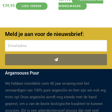
€
39,95
LEES VERDER
WINKELWAGEN
Meld je aan voor de nieuwsbrief:
Verzenden
Argansouss Puur
Wij hebben inmiddels ruim 40 jaar ervaring met het
vervaardigen van 100% pure arganolie en hier zijn we ook erg
trots op! Onze arganolie wordt nog steeds met de hand
geperst, om u van de beste biologische kwaliteit te kunnen
voorzien. Dit is een arbeidsintensief proces dat met veel