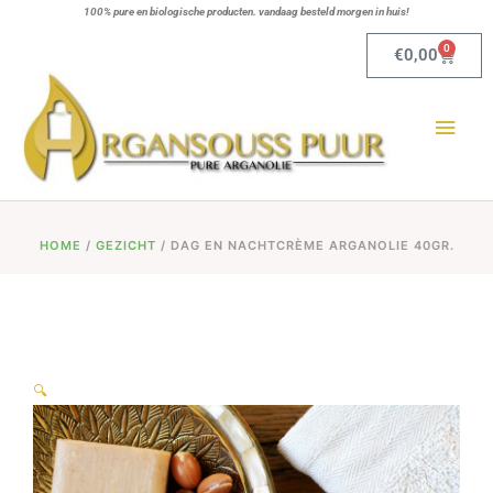
Ga
100% pure en biologische producten. vandaag besteld morgen in huis!
naar
0
Winkel
€
0,00
de
Hoo
inhoud
HOME
/
GEZICHT
/ DAG EN NACHTCRÈME ARGANOLIE 40GR.
🔍