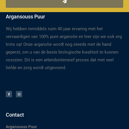
Argansouss Puur
Wij hebben inmiddels ruim 40 jaar ervaring met het
vervaardigen van 100% pure arganolie en hier zijn we ook erg
trots op! Onze arganolie wordt nog steeds met de hand
geperst, om u van de beste biologische kwaliteit te kunnen
voorzien. Dit is een arbeidsintensief proces dat met veel
liefde en zorg wordt uitgevoerd.
F
I
a
n
c
s
e
t
b
a
o
g
o
r
k
a
-
m
f
Contact
Argansouss Puur