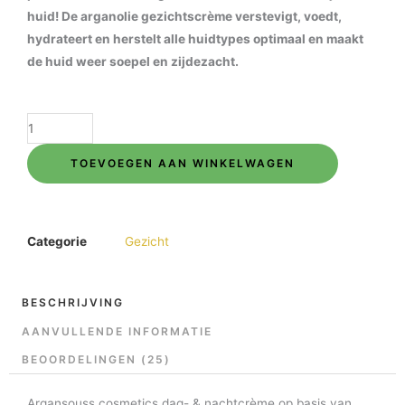
huid! De arganolie gezichtscrème verstevigt, voedt,
hydrateert en herstelt alle huidtypes optimaal en maakt
de huid weer soepel en zijdezacht.
Dag
en
TOEVOEGEN AAN WINKELWAGEN
nachtcrème
arganolie
40gr.
aantal
Categorie
Gezicht
BESCHRIJVING
AANVULLENDE INFORMATIE
BEOORDELINGEN (25)
Argansouss cosmetics dag- & nachtcrème op basis van