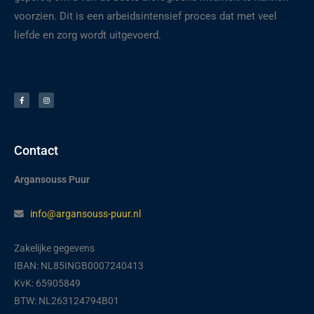
voorzien. Dit is een arbeidsintensief proces dat met veel
liefde en zorg wordt uitgevoerd.
F
I
a
n
c
s
e
t
b
a
o
g
o
r
k
a
-
m
f
Contact
Argansouss Puur
info@argansouss-puur.nl
Zakelijke gegevens
IBAN: NL85INGB0007240413
KvK: 65905849
BTW: NL263124794B01