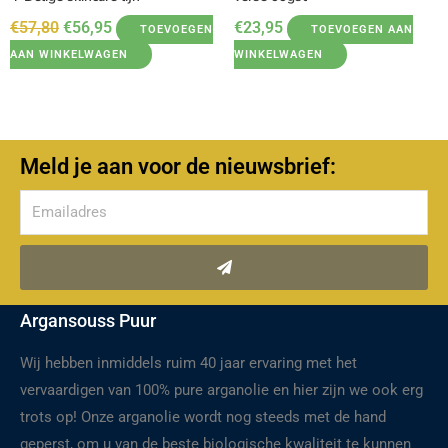
€
57,80
€
56,95
€
23,95
TOEVOEGEN
TOEVOEGEN AAN
AAN WINKELWAGEN
WINKELWAGEN
Meld je aan voor de nieuwsbrief:
Verzenden
Argansouss Puur
Wij hebben inmiddels ruim 40 jaar ervaring met het
vervaardigen van 100% pure arganolie en hier zijn we ook erg
trots op! Onze arganolie wordt nog steeds met de hand
geperst, om u van de beste biologische kwaliteit te kunnen