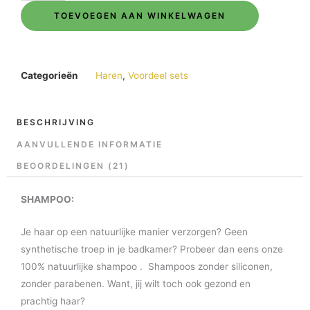
&
TOEVOEGEN AAN WINKELWAGEN
conditioner
voordeel
set
aantal
Categorieën
Haren
,
Voordeel sets
BESCHRIJVING
AANVULLENDE INFORMATIE
BEOORDELINGEN (21)
SHAMPOO:
Je haar op een natuurlijke manier verzorgen? Geen
synthetische troep in je badkamer? Probeer dan eens onze
100% natuurlijke shampoo . Shampoos zonder siliconen,
zonder parabenen. Want, jij wilt toch ook gezond en
prachtig haar?