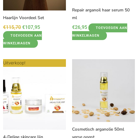
Repair arganoil haar serum 50
Haarlijn Voordeel Set
ml
€
115,70
€
107,95
€
26,95
TOEVOEGEN AAN
TOEVOEGEN AAN
WINKELWAGEN
WINKELWAGEN
Oorspronkelijke
Huidige
Uitverkoop!
prijs
prijs
was:
is:
€57,80.
€56,95.
Cosmetisch arganolie 50ml
4-Delige skincare lijn
verse oogst