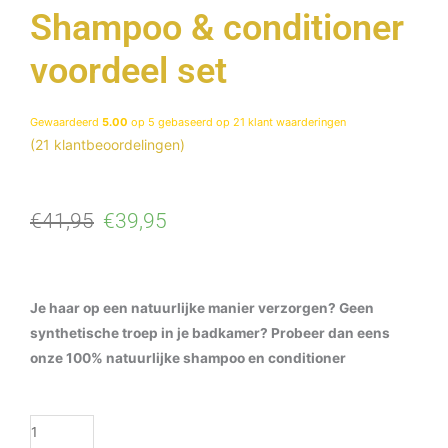
Shampoo & conditioner
voordeel set
Gewaardeerd
5.00
op 5 gebaseerd op
21
klant waarderingen
(
21
klantbeoordelingen)
Oorspronkelijke
Huidige
€
41,95
€
39,95
prijs
prijs
was:
is:
€41,95.
€39,95.
Je haar op een natuurlijke manier verzorgen? Geen
synthetische troep in je badkamer? Probeer dan eens
onze 100% natuurlijke shampoo en conditioner
Shampoo