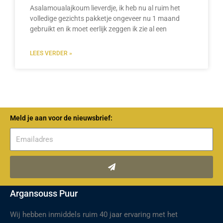
Asalamoualajkoum lieverdje, ik heb nu al ruim het
volledige gezichts pakketje ongeveer nu 1 maand
gebruikt en ik moet eerlijk zeggen ik zie al een
LEES VERDER »
Meld je aan voor de nieuwsbrief:
Verzenden
Argansouss Puur
Wij hebben inmiddels ruim 40 jaar ervaring met het