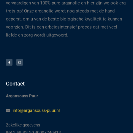
vervaardigen van 100% pure arganolie en hier zijn we ook erg
trots op! Onze arganolie wordt nog steeds met de hand
geperst, om u van de beste biologische kwaliteit te kunnen
voorzien. Dit is een arbeidsintensief proces dat met veel
liefde en zorg wordt uitgevoerd.
F
I
a
n
c
s
e
t
b
a
o
g
o
r
k
a
-
m
f
Contact
Argansouss Puur
info@argansouss-puur.nl
Zakelijke gegevens
IBAN: NL85INGB0007240413