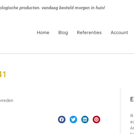
ologische producten. vandaag besteld morgen in huis!
Home
Blog
Referenties
Account
41
E
evreden
Ik
ac
A