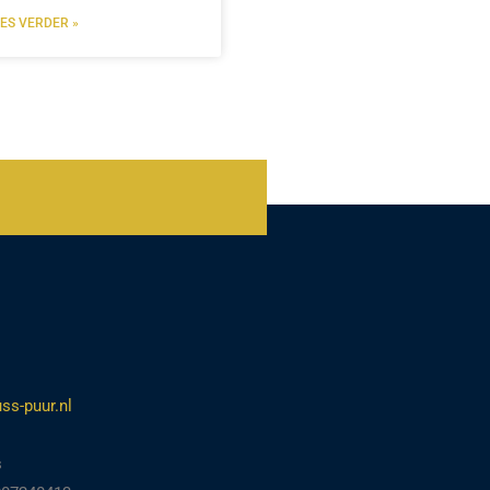
EES VERDER »
ss-puur.nl
s