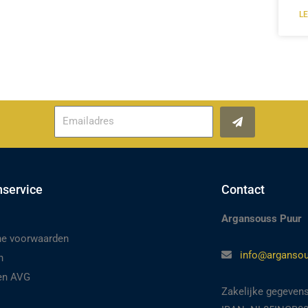
L
Verzenden
nservice
Contact
Argansouss Puur
e voorwaarden
info@argansou
n
 en AVG
Zakelijke gegeven