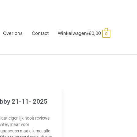
Over ons
Contact
Winkelwagen/
€
0,00
0
bby 21-11- 2025
 laat eigenlijk nooit reviews
hter, maar voor
rgansouss maak ik met alle