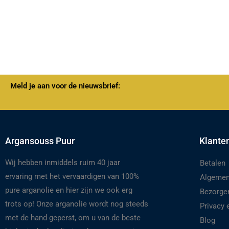
Meld je aan voor de nieuwsbrief:
Argansouss Puur
Klante
Wij hebben inmiddels ruim 40 jaar
Betalen
ervaring met het vervaardigen van 100%
Algemen
pure arganolie en hier zijn we ook erg
Bezorge
trots op! Onze arganolie wordt nog steeds
Privacy
met de hand geperst, om u van de beste
Blog