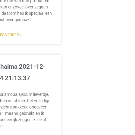
ote fan van hun producten!
 kan er zoveel over zeggen
 daarom heb ik speciaal een
ost over gemaakt
EES VERDER »
haima 2021-12-
4 21:13:37
salamoualajkoum lieverdje,
 heb nu al ruim het volledige
zichts pakketje ongeveer
 1 maand gebruikt en ik
et eerlijk zeggen ik zie al
en