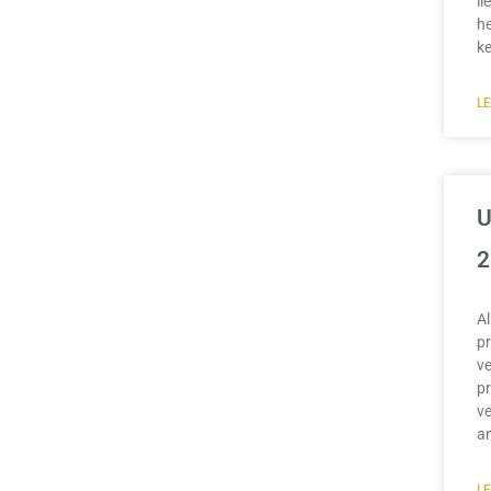
li
he
k
L
U
2
A
pr
ve
pr
ve
an
L