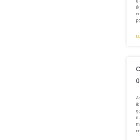
gr
Ik
en
p
L
C
0
A
ik
ge
nu
mo
e