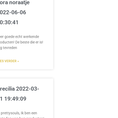
ora noraatje
022-06-06
0:30:41
eer goede echt werkende
oducten! De beste die er is!
g tevreden
EES VERDER »
recilia 2022-03-
1 19:49:09
 prettysouls, Ik ben een