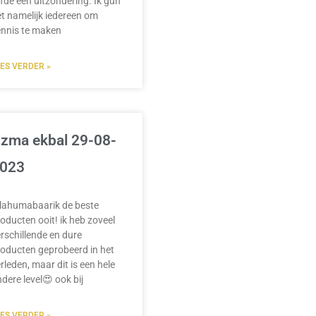
efde een uitzondering. Ik gun
t namelijk iedereen om
ennis te maken
EES VERDER »
zma ekbal 29-08-
023
llahumabaarik de beste
oducten ooit! ik heb zoveel
rschillende en dure
oducten geprobeerd in het
rleden, maar dit is een hele
dere level😍 ook bij
EES VERDER »