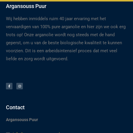
Argansouss Puur
Wij hebben inmiddels ruim 40 jaar ervaring met het
vervaardigen van 100% pure arganolie en hier zijn we ook erg
trots op! Onze arganolie wordt nog steeds met de hand
geperst, om u van de beste biologische kwaliteit te kunnen
voorzien. Dit is een arbeidsintensief proces dat met veel
liefde en zorg wordt uitgevoerd.
F
I
a
n
c
s
e
t
b
a
o
g
o
r
k
a
-
m
f
Contact
Argansouss Puur