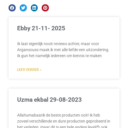
Ebby 21-11- 2025
Ik laat eigenlijk nooit reviews achter, maar voor
Argansouss maak ik met alle liefde een uitzondering.
Ik gun het namelijk iedereen om kennis te maken
LEES VERDER »
Uzma ekbal 29-08-2023
Allahumabaarik de beste producten ooit! ik heb
zoveel verschillende en dure producten geprobeerd in
het verleden, maar dit is een hele andere level😍 ook