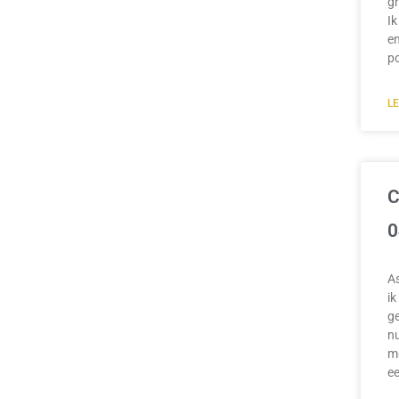
gr
Ik
en
p
L
C
0
A
ik
ge
nu
mo
e