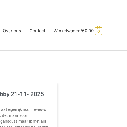
Over ons
Contact
Winkelwagen/
€
0,00
0
bby 21-11- 2025
 laat eigenlijk nooit reviews
hter, maar voor
rgansouss maak ik met alle