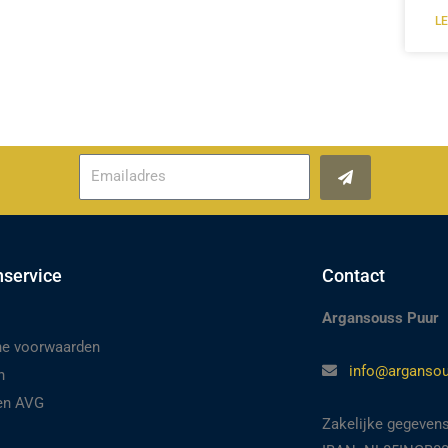
L
Verzenden
nservice
Contact
Argansouss Puur
e voorwaarden
info@argansou
n
 en AVG
Zakelijke gegeven