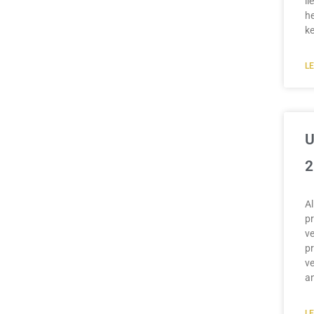
li
he
k
L
U
2
A
pr
ve
pr
ve
an
L