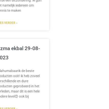
efde een uitzondering. Ik gun
t namelijk iedereen om
ennis te maken
EES VERDER »
zma ekbal 29-08-
023
llahumabaarik de beste
oducten ooit! ik heb zoveel
rschillende en dure
oducten geprobeerd in het
rleden, maar dit is een hele
dere level😍 ook bij
EES VERDER »