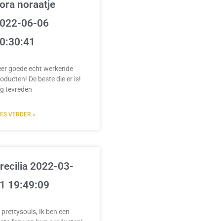
ora noraatje
022-06-06
0:30:41
eer goede echt werkende
oducten! De beste die er is!
g tevreden
EES VERDER »
recilia 2022-03-
1 19:49:09
 prettysouls, Ik ben een