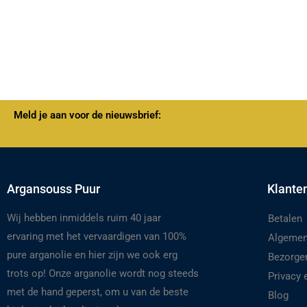
Meld je aan voor de nieuwsbrief:
Argansouss Puur
Klante
Wij hebben inmiddels ruim 40 jaar
Betalen
ervaring met het vervaardigen van 100%
Algemen
pure arganolie en hier zijn we ook erg
Bezorge
trots op! Onze arganolie wordt nog steeds
Privacy
met de hand geperst, om u van de beste
Blog