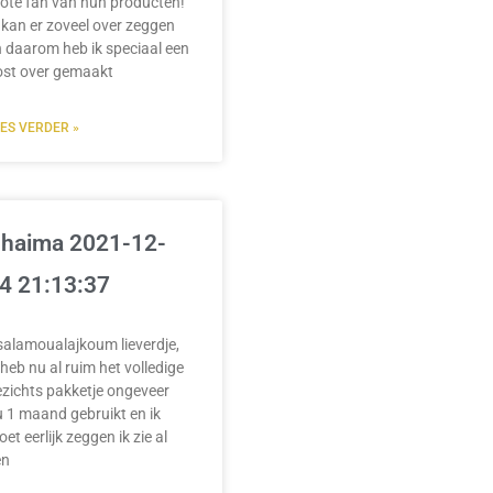
ote fan van hun producten!
 kan er zoveel over zeggen
 daarom heb ik speciaal een
ost over gemaakt
EES VERDER »
haima 2021-12-
4 21:13:37
salamoualajkoum lieverdje,
 heb nu al ruim het volledige
zichts pakketje ongeveer
 1 maand gebruikt en ik
et eerlijk zeggen ik zie al
en