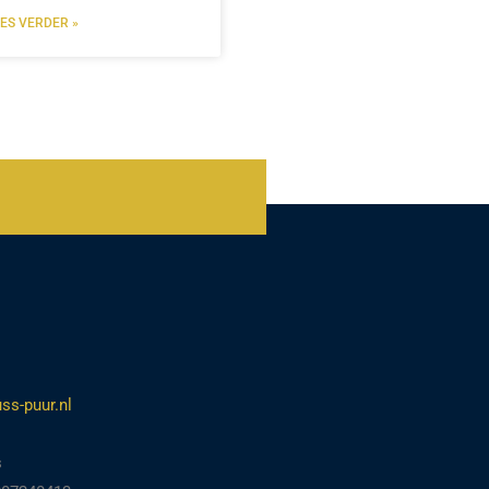
EES VERDER »
ss-puur.nl
s