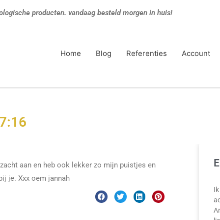
ologische producten. vandaag besteld morgen in huis!
Home
Blog
Referenties
Account
7:16
E
 zacht aan en heb ook lekker zo mijn puistjes en
bij je. Xxx oem jannah
Ik
ac
A