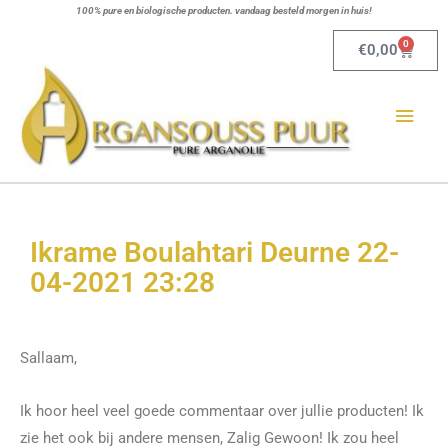
Ga
100% pure en biologische producten. vandaag besteld morgen in huis!
naar
0
Winkel
€
0,00
de
Hoo
inhoud
Ikrame Boulahtari Deurne 22-
04-2021 23:28
Sallaam,
Ik hoor heel veel goede commentaar over jullie producten! Ik
zie het ook bij andere mensen, Zalig Gewoon! Ik zou heel