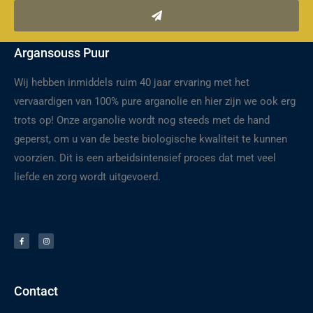
Verzenden
Argansouss Puur
Wij hebben inmiddels ruim 40 jaar ervaring met het
vervaardigen van 100% pure arganolie en hier zijn we ook erg
trots op! Onze arganolie wordt nog steeds met de hand
geperst, om u van de beste biologische kwaliteit te kunnen
voorzien. Dit is een arbeidsintensief proces dat met veel
liefde en zorg wordt uitgevoerd.
F
I
a
n
c
s
e
t
b
a
o
g
o
r
k
a
-
m
f
Contact