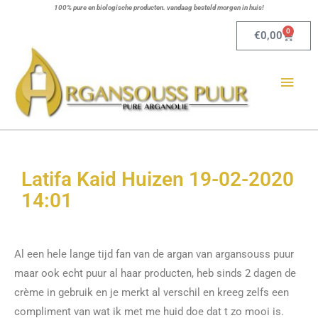
Ga
100% pure en biologische producten. vandaag besteld morgen in huis!
naar
0
Winkel
€
0,00
de
Hoo
inhoud
Latifa Kaid Huizen 19-02-2020
14:01
Al een hele lange tijd fan van de argan van argansouss puur
maar ook echt puur al haar producten, heb sinds 2 dagen de
crème in gebruik en je merkt al verschil en kreeg zelfs een
compliment van wat ik met me huid doe dat t zo mooi is.