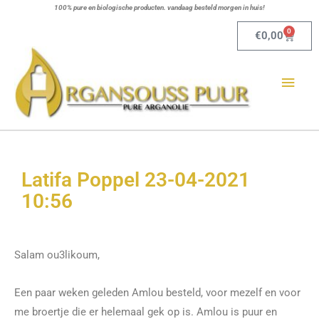
Ga
100% pure en biologische producten. vandaag besteld morgen in huis!
naar
0
Winkel
€
0,00
de
Hoo
inhoud
Latifa Poppel 23-04-2021
10:56
Salam ou3likoum,
Een paar weken geleden Amlou besteld, voor mezelf en voor
me broertje die er helemaal gek op is. Amlou is puur en