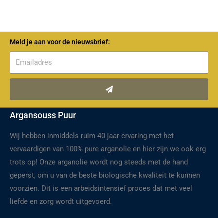
Meld je aan voor de nieuwsbrief:
Verzenden
Argansouss Puur
Wij hebben inmiddels ruim 40 jaar ervaring met het
vervaardigen van 100% pure arganolie en hier zijn we ook erg
trots op! Onze arganolie wordt nog steeds met de hand
geperst, om u van de beste biologische kwaliteit te kunnen
voorzien. Dit is een arbeidsintensief proces dat met veel
liefde en zorg wordt uitgevoerd.