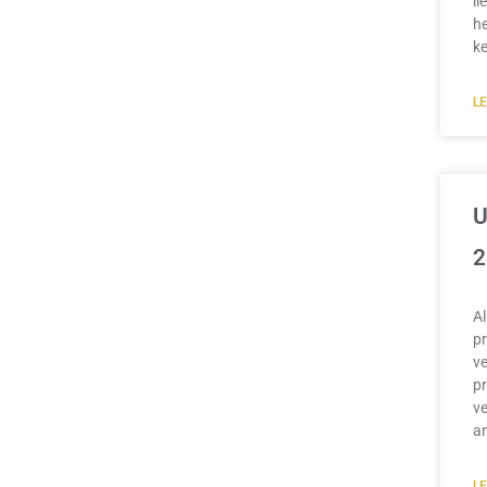
li
he
k
L
U
2
A
pr
ve
pr
ve
an
L