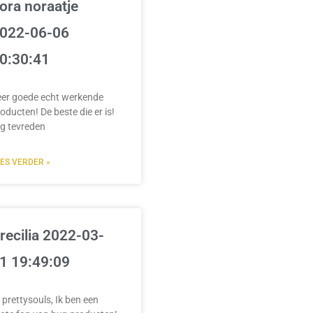
ora noraatje
022-06-06
0:30:41
eer goede echt werkende
oducten! De beste die er is!
g tevreden
EES VERDER »
recilia 2022-03-
1 19:49:09
 prettysouls, Ik ben een