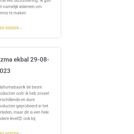
efde een uitzondering. Ik gun
t namelijk iedereen om
ennis te maken
EES VERDER »
zma ekbal 29-08-
023
llahumabaarik de beste
oducten ooit! ik heb zoveel
rschillende en dure
oducten geprobeerd in het
rleden, maar dit is een hele
dere level😍 ook bij
EES VERDER »