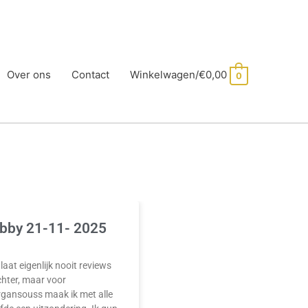
Over ons
Contact
Winkelwagen/
€
0,00
0
bby 21-11- 2025
 laat eigenlijk nooit reviews
hter, maar voor
rgansouss maak ik met alle