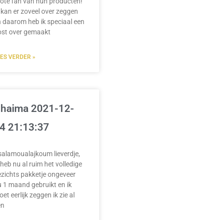
ote fan van hun producten!
 kan er zoveel over zeggen
 daarom heb ik speciaal een
ost over gemaakt
EES VERDER »
haima 2021-12-
4 21:13:37
salamoualajkoum lieverdje,
 heb nu al ruim het volledige
zichts pakketje ongeveer
 1 maand gebruikt en ik
et eerlijk zeggen ik zie al
en