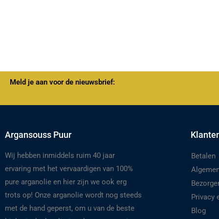
Meld je aan voor de nieuwsbrief:
Argansouss Puur
Klante
Wij hebben inmiddels ruim 40 jaar
Betalen
ervaring met het vervaardigen van 100%
Algemen
pure arganolie en hier zijn we ook erg
Bezorge
trots op! Onze arganolie wordt nog steeds
Privacy
met de hand geperst, om u van de beste
Blog