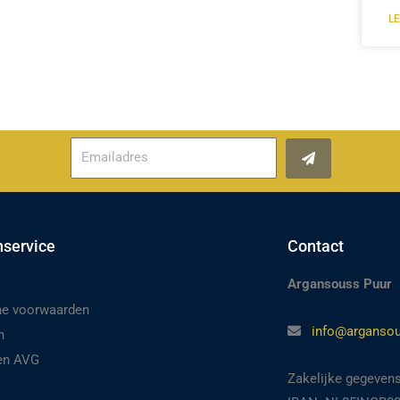
L
Verzenden
nservice
Contact
Argansouss Puur
e voorwaarden
info@argansou
n
 en AVG
Zakelijke gegeven