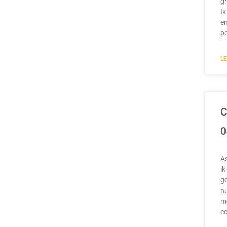
gr
Ik
en
p
L
C
0
A
ik
ge
nu
mo
e