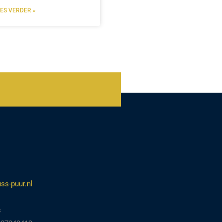
EES VERDER »
ss-puur.nl
s