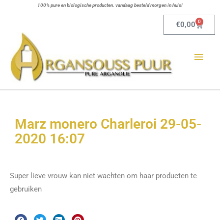
Ga
100% pure en biologische producten. vandaag besteld morgen in huis!
naar
0
Winkel
€
0,00
de
Hoo
inhoud
Marz monero Charleroi 29-05-
2020 16:07
Super lieve vrouw kan niet wachten om haar producten te
gebruiken