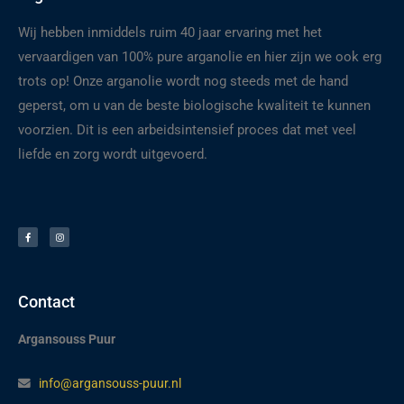
Wij hebben inmiddels ruim 40 jaar ervaring met het
vervaardigen van 100% pure arganolie en hier zijn we ook erg
trots op! Onze arganolie wordt nog steeds met de hand
geperst, om u van de beste biologische kwaliteit te kunnen
voorzien. Dit is een arbeidsintensief proces dat met veel
liefde en zorg wordt uitgevoerd.
F
I
a
n
c
s
e
t
b
a
o
g
o
r
k
a
-
m
f
Contact
Argansouss Puur
info@argansouss-puur.nl