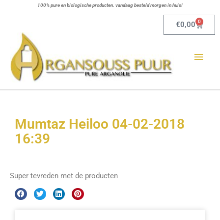
Ga
100% pure en biologische producten. vandaag besteld morgen in huis!
naar
0
Winkel
€
0,00
de
Hoo
inhoud
Mumtaz Heiloo 04-02-2018
16:39
Super tevreden met de producten