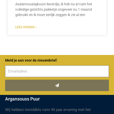
Asalamoualajkoum lieverdje, ik heb nu al ruim het
volledige gezichts pakketje ongeveer nu 1 maand
gebruikt en ik moet eerlijk zeggen ik zie al een
LEES VERDER »
Meld je aan voor de nieuwsbrief:
Verzenden
Argansouss Puur
Wij hebben inmiddels ruim 40 jaar ervaring met het