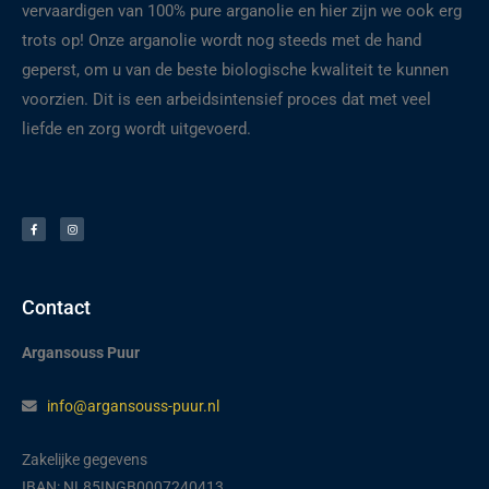
vervaardigen van 100% pure arganolie en hier zijn we ook erg
trots op! Onze arganolie wordt nog steeds met de hand
geperst, om u van de beste biologische kwaliteit te kunnen
voorzien. Dit is een arbeidsintensief proces dat met veel
liefde en zorg wordt uitgevoerd.
F
I
a
n
c
s
e
t
b
a
o
g
o
r
k
a
-
m
f
Contact
Argansouss Puur
info@argansouss-puur.nl
Zakelijke gegevens
IBAN: NL85INGB0007240413