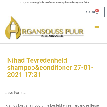
Ga
100% pure en biologische producten. vandaag besteld morgen in huis!
naar
0
Winkel
€
0,00
de
Hoo
inhoud
Nihad Tevredenheid
shampoo&conditoner 27-01-
2021 17:31
Lieve Karima,
Ik sinds kort shampoo bij je besteld en een arganolie flesje