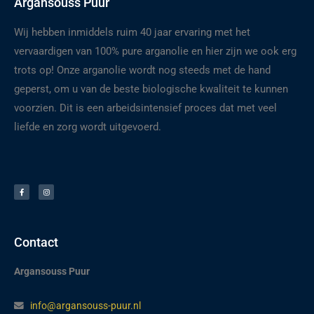
Argansouss Puur
Wij hebben inmiddels ruim 40 jaar ervaring met het
vervaardigen van 100% pure arganolie en hier zijn we ook erg
trots op! Onze arganolie wordt nog steeds met de hand
geperst, om u van de beste biologische kwaliteit te kunnen
voorzien. Dit is een arbeidsintensief proces dat met veel
liefde en zorg wordt uitgevoerd.
F
I
a
n
c
s
e
t
b
a
o
g
o
r
k
a
-
m
f
Contact
Argansouss Puur
info@argansouss-puur.nl