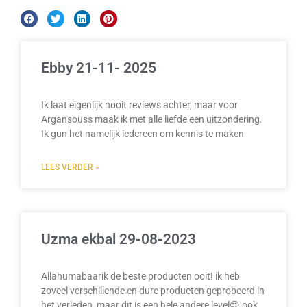
Ebby 21-11- 2025
Ik laat eigenlijk nooit reviews achter, maar voor
Argansouss maak ik met alle liefde een uitzondering.
Ik gun het namelijk iedereen om kennis te maken
LEES VERDER »
Uzma ekbal 29-08-2023
Allahumabaarik de beste producten ooit! ik heb
zoveel verschillende en dure producten geprobeerd in
het verleden, maar dit is een hele andere level😍 ook