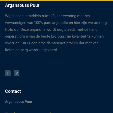
Argansouss Puur
Wij hebben inmiddels ruim 40 jaar ervaring met het
vervaardigen van 100% pure arganolie en hier zijn we ook erg
trots op! Onze arganolie wordt nog steeds met de hand
geperst, om u van de beste biologische kwaliteit te kunnen
voorzien. Dit is een arbeidsintensief proces dat met veel
liefde en zorg wordt uitgevoerd.
F
I
a
n
c
s
e
t
b
a
o
g
o
r
k
a
-
m
f
Contact
Argansouss Puur