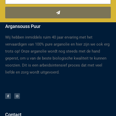
Verzenden
Argansouss Puur
Wij hebben inmiddels ruim 40 jaar ervaring met het
vervaardigen van 100% pure arganolie en hier zijn we ook erg
trots op! Onze arganolie wordt nog steeds met de hand
geperst, om u van de beste biologische kwaliteit te kunnen
voorzien. Dit is een arbeidsintensief proces dat met veel
liefde en zorg wordt uitgevoerd.
F
I
a
n
c
s
e
t
b
a
o
g
o
r
k
a
-
m
f
Contact