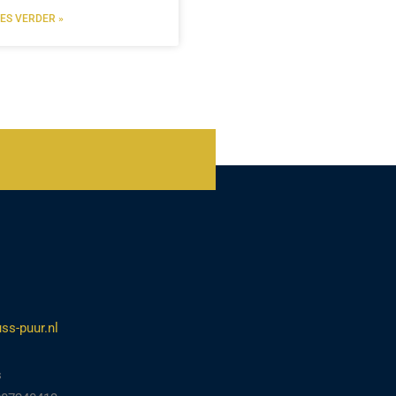
EES VERDER »
ss-puur.nl
s