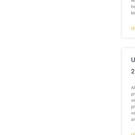
li
he
k
L
U
2
A
pr
ve
pr
ve
an
L