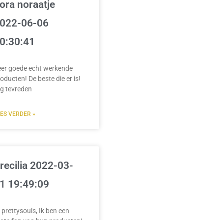
ora noraatje
022-06-06
0:30:41
eer goede echt werkende
oducten! De beste die er is!
g tevreden
EES VERDER »
recilia 2022-03-
1 19:49:09
 prettysouls, Ik ben een