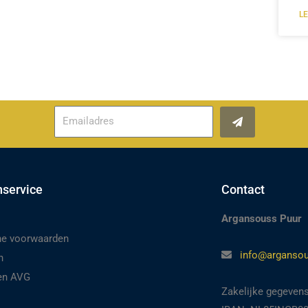
L
Verzenden
nservice
Contact
Argansouss Puur
e voorwaarden
info@argansou
n
 en AVG
Zakelijke gegeven