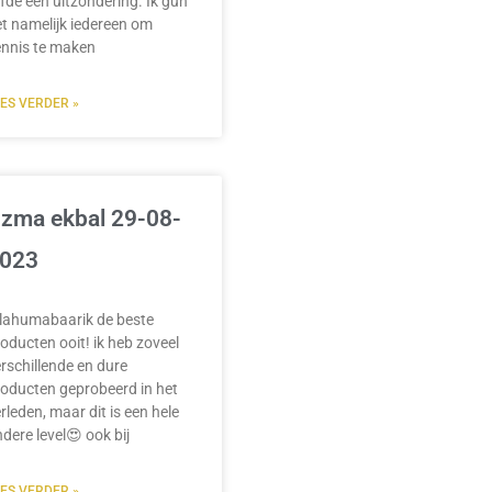
efde een uitzondering. Ik gun
t namelijk iedereen om
ennis te maken
EES VERDER »
zma ekbal 29-08-
023
llahumabaarik de beste
oducten ooit! ik heb zoveel
rschillende en dure
oducten geprobeerd in het
rleden, maar dit is een hele
dere level😍 ook bij
EES VERDER »