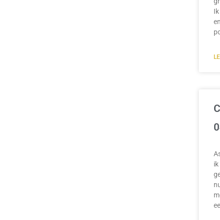
gr
Ik
en
p
L
C
0
A
ik
ge
nu
mo
e