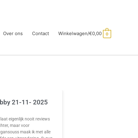
Over ons
Contact
Winkelwagen/
€
0,00
0
bby 21-11- 2025
 laat eigenlijk nooit reviews
hter, maar voor
rgansouss maak ik met alle