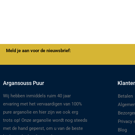
Meld je aan voor de nieuwsbrief:
Argansouss Puur
Klante
Wij hebben inmiddels ruim 40 jaar
Betalen
ervaring met het vervaardigen van 100%
Algemen
pure arganolie en hier zijn we ook erg
Bezorge
trots op! Onze arganolie wordt nog steeds
Privacy
met de hand geperst, om u van de beste
Blog