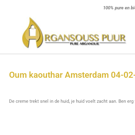
Ga
100% pure en bi
naar
de
inhoud
Oum kaouthar Amsterdam 04-02
De creme trekt snel in de huid, je huid voelt zacht aan. Ben er