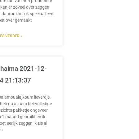
ote fan van hun producten!
 kan er zoveel over zeggen
 daarom heb ik speciaal een
ost over gemaakt
EES VERDER »
haima 2021-12-
4 21:13:37
salamoualajkoum lieverdje,
 heb nu al ruim het volledige
zichts pakketje ongeveer
 1 maand gebruikt en ik
et eerlijk zeggen ik zie al
en