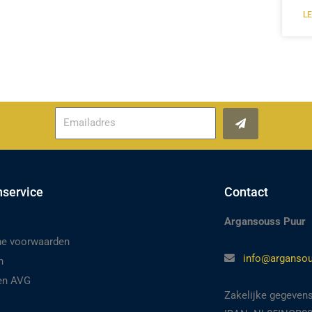
L
Verzenden
nservice
Contact
Argansouss Puur
e voorwaarden
info@argansou
n
 en AVG
Zakelijke gegeven