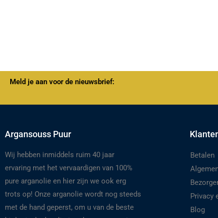
Meld je aan voor de nieuwsbrief:
Argansouss Puur
Klante
Wij hebben inmiddels ruim 40 jaar
Betalen
ervaring met het vervaardigen van 100%
Algemen
pure arganolie en hier zijn we ook erg
Bezorge
trots op! Onze arganolie wordt nog steeds
Privacy
met de hand geperst, om u van de beste
Blog