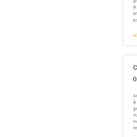
gr
Ik
en
p
L
C
0
A
ik
ge
nu
mo
e