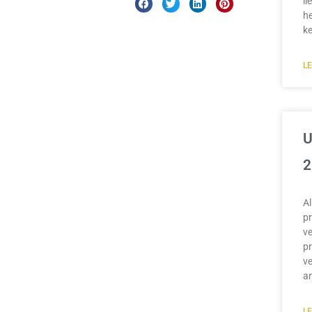
li
he
k
L
U
2
A
pr
ve
pr
ve
an
L