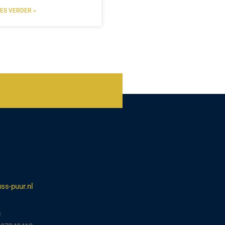
EES VERDER »
ss-puur.nl
s