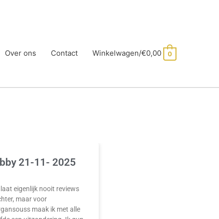
Over ons
Contact
Winkelwagen/
€
0,00
0
bby 21-11- 2025
 laat eigenlijk nooit reviews
hter, maar voor
rgansouss maak ik met alle