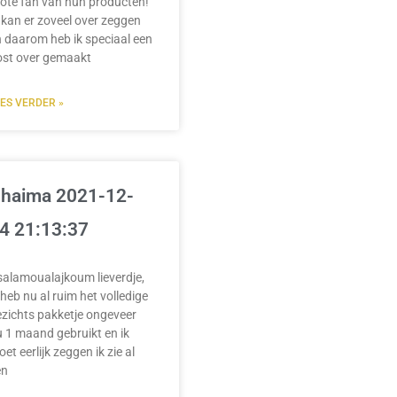
ote fan van hun producten!
 kan er zoveel over zeggen
 daarom heb ik speciaal een
ost over gemaakt
EES VERDER »
haima 2021-12-
4 21:13:37
salamoualajkoum lieverdje,
 heb nu al ruim het volledige
zichts pakketje ongeveer
 1 maand gebruikt en ik
et eerlijk zeggen ik zie al
en