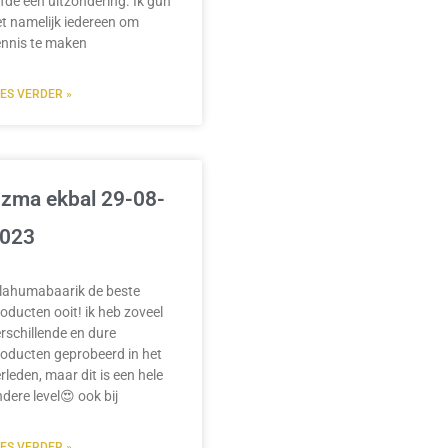
efde een uitzondering. Ik gun
t namelijk iedereen om
ennis te maken
EES VERDER »
zma ekbal 29-08-
023
llahumabaarik de beste
oducten ooit! ik heb zoveel
rschillende en dure
oducten geprobeerd in het
rleden, maar dit is een hele
dere level😍 ook bij
EES VERDER »