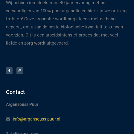
Wij hebben inmiddels ruim 40 jaar ervaring met het
vervaardigen van 100% pure arganolie en hier zijn we ook erg
trots op! Onze arganolie wordt nog steeds met de hand
geperst, om u van de beste biologische kwaliteit te kunnen
voorzien. Dit is een arbeidsintensief proces dat met veel
liefde en zorg wordt uitgevoerd.
F
I
a
n
c
s
e
t
b
a
o
g
o
r
k
a
-
m
f
Contact
Argansouss Puur
info@argansouss-puur.nl
Zakelijke gegevens