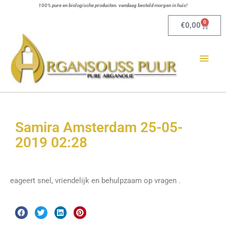
Ga
100% pure en biologische producten. vandaag besteld morgen in huis!
naar
0
Winkel
€
0,00
de
Hoo
inhoud
Samira Amsterdam 25-05-
2019 02:28
eageert snel, vriendelijk en behulpzaam op vragen .