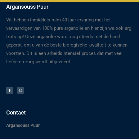
Argansouss Puur
Wij hebben inmiddels ruim 40 jaar ervaring met het
vervaardigen van 100% pure arganolie en hier zijn we ook erg
trots op! Onze arganolie wordt nog steeds met de hand
geperst, om u van de beste biologische kwaliteit te kunnen
voorzien. Dit is een arbeidsintensief proces dat met veel
liefde en zorg wordt uitgevoerd.
F
I
a
n
c
s
e
t
b
a
o
g
o
r
k
a
-
m
f
Contact
Argansouss Puur