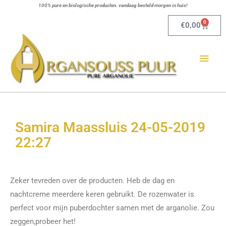
Ga
100% pure en biologische producten. vandaag besteld morgen in huis!
naar
0
Winkel
€
0,00
de
Hoo
inhoud
Samira Maassluis 24-05-2019
22:27
Zeker tevreden over de producten. Heb de dag en
nachtcreme meerdere keren gebruikt. De rozenwater is
perfect voor mijn puberdochter samen met de arganolie. Zou
zeggen,probeer het!