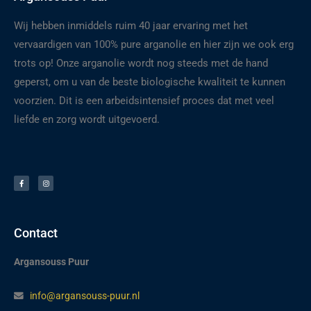
Wij hebben inmiddels ruim 40 jaar ervaring met het
vervaardigen van 100% pure arganolie en hier zijn we ook erg
trots op! Onze arganolie wordt nog steeds met de hand
geperst, om u van de beste biologische kwaliteit te kunnen
voorzien. Dit is een arbeidsintensief proces dat met veel
liefde en zorg wordt uitgevoerd.
F
I
a
n
c
s
e
t
b
a
o
g
o
r
k
a
-
m
f
Contact
Argansouss Puur
info@argansouss-puur.nl