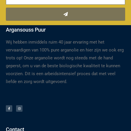
Verzenden
Argansouss Puur
Wij hebben inmiddels ruim 40 jaar ervaring met het
vervaardigen van 100% pure arganolie en hier zijn we ook erg
trots op! Onze arganolie wordt nog steeds met de hand
geperst, om u van de beste biologische kwaliteit te kunnen
voorzien. Dit is een arbeidsintensief proces dat met veel
liefde en zorg wordt uitgevoerd.
F
I
a
n
c
s
e
t
b
a
o
g
o
r
k
a
-
m
f
Contact