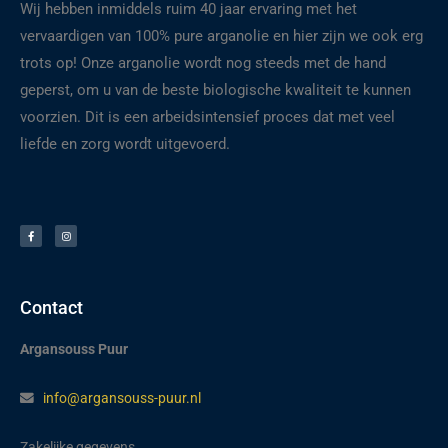
Wij hebben inmiddels ruim 40 jaar ervaring met het
vervaardigen van 100% pure arganolie en hier zijn we ook erg
trots op! Onze arganolie wordt nog steeds met de hand
geperst, om u van de beste biologische kwaliteit te kunnen
voorzien. Dit is een arbeidsintensief proces dat met veel
liefde en zorg wordt uitgevoerd.
F
I
a
n
c
s
e
t
b
a
o
g
o
r
k
a
-
m
f
Contact
Argansouss Puur
info@argansouss-puur.nl
Zakelijke gegevens