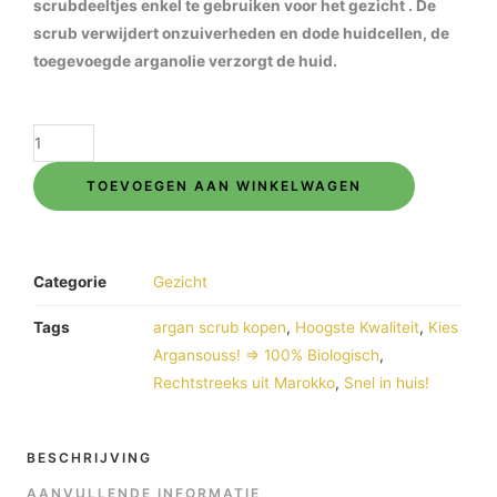
scrubdeeltjes enkel te gebruiken voor het gezicht . De
scrub verwijdert onzuiverheden en dode huidcellen, de
toegevoegde arganolie verzorgt de huid.
Gezichtscrub
argan
TOEVOEGEN AAN WINKELWAGEN
200gr
new
formule
!
Categorie
Gezicht
aantal
Tags
argan scrub kopen
,
Hoogste Kwaliteit
,
Kies
Argansouss! => 100% Biologisch
,
Rechtstreeks uit Marokko
,
Snel in huis!
BESCHRIJVING
AANVULLENDE INFORMATIE