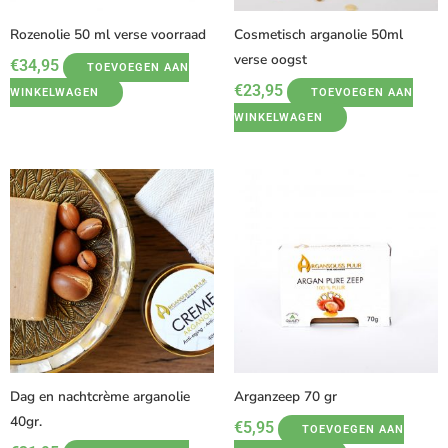
Rozenolie 50 ml verse voorraad
Cosmetisch arganolie 50ml
verse oogst
€
34,95
TOEVOEGEN AAN
€
23,95
WINKELWAGEN
TOEVOEGEN AAN
WINKELWAGEN
Dag en nachtcrème arganolie
Arganzeep 70 gr
40gr.
€
5,95
TOEVOEGEN AAN