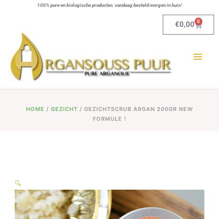
Ga
100% pure en biologische producten. vandaag besteld morgen in huis!
naar
0
Winkel
€
0,00
de
Hoo
inhoud
HOME
/
GEZICHT
/ GEZICHTSCRUB ARGAN 200GR NEW
FORMULE !
🔍