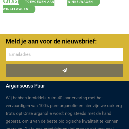
€
31,95
TOEVOEGEN AAN
WINKELWAGEN
WINKELWAGEN
Meld je aan voor de nieuwsbrief:
Verzenden
Argansouss Puur
Wij hebben inmiddels ruim 40 jaar ervaring met het
vervaardigen van 100% pure arganolie en hier zijn we ook erg
trots op! Onze arganolie wordt nog steeds met de hand
geperst, om u van de beste biologische kwaliteit te kunnen