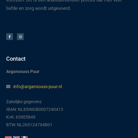
voorzien. Dit is een arbeidsintensief proces dat met veel
liefde en zorg wordt uitgevoerd.
F
I
a
n
c
s
e
t
b
a
o
g
o
r
k
a
-
m
f
Contact
Argansouss Puur
info@argansouss-puur.nl
Zakelijke gegevens
IBAN: NL85INGB0007240413
KvK: 65905849
BTW: NL263124794B01