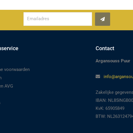
Verzenden
nservice
Contact
Argansouss Puur
e voorwaarden
info@argansou
n
 en AVG
Zakelijke gegeven
IBAN: NL85INGB0
s
KvK: 65905849
BTW: NL26312479