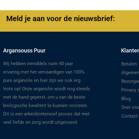
Meld je aan voor de nieuwsbrief:
Argansouss Puur
Klante
Wij hebben inmiddels ruim 40 jaar
Betalen
ervaring met het vervaardigen van 100%
Algemen
pure arganolie en hier zijn we ook erg
Bezorge
trots op! Onze arganolie wordt nog steeds
Privacy
met de hand geperst, om u van de beste
Blog
biologische kwaliteit te kunnen voorzien.
Over on
Dit is een arbeidsintensief proces dat met
Contact
veel liefde en zorg wordt uitgevoerd.