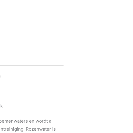
g.
jk
bloemenwaters en wordt al
ntreiniging. Rozenwater is