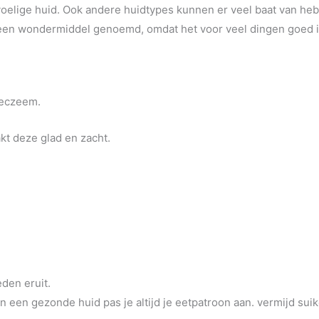
voelige huid. Ook andere huidtypes kunnen er veel baat van he
 een wondermiddel genoemd, omdat het voor veel dingen goed is
 eczeem.
akt deze glad en zacht.
den eruit.
n een gezonde huid pas je altijd je eetpatroon aan. vermijd suik