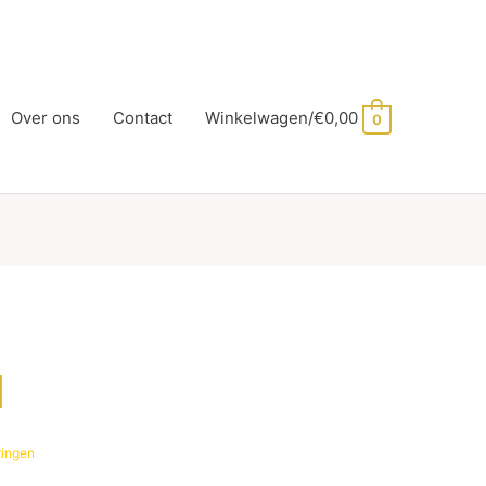
Over ons
Contact
Winkelwagen/
€
0,00
0
l
ringen