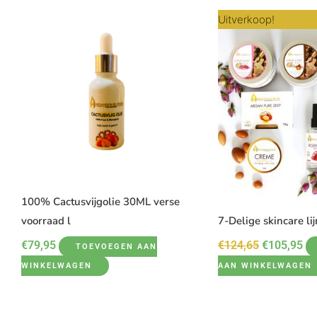
Oorspronke
Hu
Uitverkoop!
prijs
pri
was:
is:
€124,65.
€1
100% Cactusvijgolie 30ML verse
voorraad l
7-Delige skincare lij
€
79,95
€
124,65
€
105,95
TOEVOEGEN AAN
WINKELWAGEN
AAN WINKELWAGEN