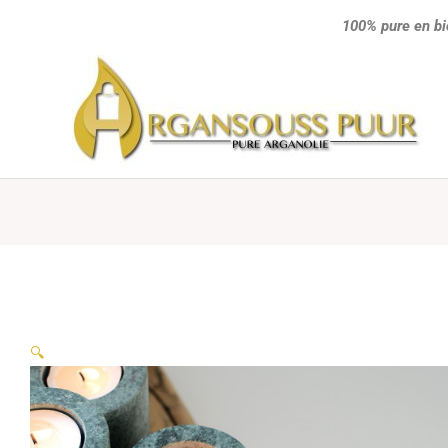
Ga
100% pure en bi
naar
de
inhoud
🔍