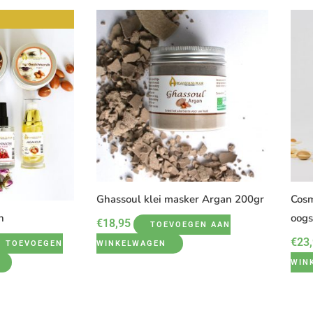
lijke
idige
js
05,95.
Ghassoul klei masker Argan 200gr
Cosm
n
oogs
€
18,95
TOEVOEGEN AAN
€
23
TOEVOEGEN
WINKELWAGEN
WIN