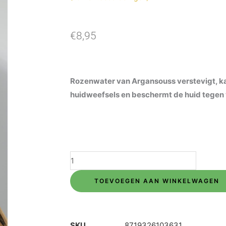
€
8,95
Rozenwater van Argansouss verstevigt, k
huidweefsels en beschermt de huid tegen 
Rozenwater
60ml
TOEVOEGEN AAN WINKELWAGEN
aantal
SKU
8719326103631