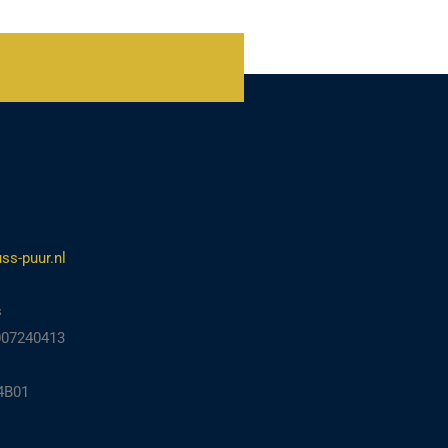
ss-puur.nl
s
007240413
4B01