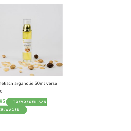
etisch arganolie 50ml verse
t
,95
TOEVOEGEN AAN
KELWAGEN