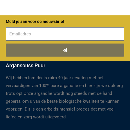
Meld je aan voor de nieuwsbrief:
Verzenden
Argansouss Puur
Wij hebben inmiddels ruim 40 jaar ervaring met het
vervaardigen van 100% pure arganolie en hier zijn we ook erg
trots op! Onze arganolie wordt nog steeds met de hand
geperst, om u van de beste biologische kwaliteit te kunnen
voorzien. Dit is een arbeidsintensief proces dat met veel
liefde en zorg wordt uitgevoerd.