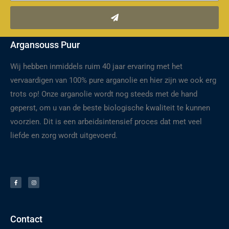
Verzenden
Argansouss Puur
Wij hebben inmiddels ruim 40 jaar ervaring met het
vervaardigen van 100% pure arganolie en hier zijn we ook erg
trots op! Onze arganolie wordt nog steeds met de hand
geperst, om u van de beste biologische kwaliteit te kunnen
voorzien. Dit is een arbeidsintensief proces dat met veel
liefde en zorg wordt uitgevoerd.
F
I
a
n
c
s
e
t
b
a
o
g
o
r
k
a
-
m
f
Contact