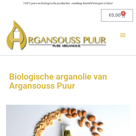
Ga
100% pure en biologische producten. vandaag besteld morgen in huis!
naar
0
Winkel
€
0,00
de
Hoo
inhoud
Biologische arganolie van
Argansouss Puur