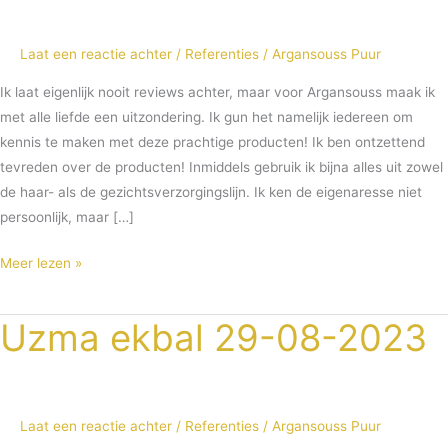
11-
2025
Laat een reactie achter
/
Referenties
/
Argansouss Puur
Ik laat eigenlijk nooit reviews achter, maar voor Argansouss maak ik
met alle liefde een uitzondering. Ik gun het namelijk iedereen om
kennis te maken met deze prachtige producten! Ik ben ontzettend
tevreden over de producten! Inmiddels gebruik ik bijna alles uit zowel
de haar- als de gezichtsverzorgingslijn. Ik ken de eigenaresse niet
persoonlijk, maar […]
Meer lezen »
Uzma ekbal 29-08-2023
Uzma
ekbal
29-
08-
Laat een reactie achter
/
Referenties
/
Argansouss Puur
2023