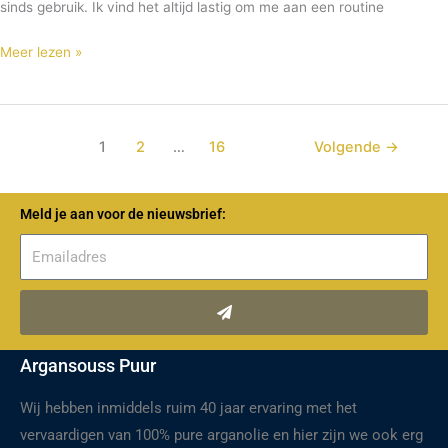
sinds gebruik. Ik vind het altijd lastig om me aan een routine
Meer lezen »
1
2
…
16
Volgende
→
Meld je aan voor de nieuwsbrief:
Verzenden
Argansouss Puur
Wij hebben inmiddels ruim 40 jaar ervaring met het
vervaardigen van 100% pure arganolie en hier zijn we ook erg