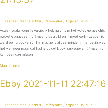
21:13:37
04
21:13:37
Laat een reactie achter
/
Referenties
/
Argansouss Puur
Asalamoualajkoum lieverdje, ik heb nu al ruim het volledige gezichts
pakketje ongeveer nu 1 maand gebruikt en ik moet eerlijk zeggen ik
zie al een groot verschil mijn acne is al veel minder in het begin was
het wel meer maar dat had je duidelijk ook aangegeven 🙂 maar nu ik
kan geen dag missen
Meer lezen »
Ebby 2021-11-11 22:47:16
Ebby
2021-
11-
11
Laat een reactie achter
/
Referenties
/
Argansouss Puur
22:47:16