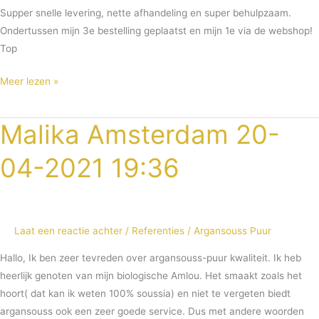
Supper snelle levering, nette afhandeling en super behulpzaam.
Ondertussen mijn 3e bestelling geplaatst en mijn 1e via de webshop!
Top
Meer lezen »
Malika Amsterdam 20-
Malika
Amsterdam
04-2021 19:36
20-
04-
2021
19:36
Laat een reactie achter
/
Referenties
/
Argansouss Puur
Hallo, Ik ben zeer tevreden over argansouss-puur kwaliteit. Ik heb
heerlijk genoten van mijn biologische Amlou. Het smaakt zoals het
hoort( dat kan ik weten 100% soussia) en niet te vergeten biedt
argansouss ook een zeer goede service. Dus met andere woorden