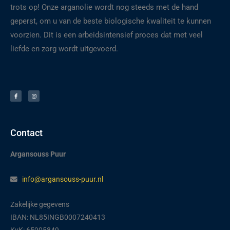
trots op! Onze arganolie wordt nog steeds met de hand
geperst, om u van de beste biologische kwaliteit te kunnen
voorzien. Dit is een arbeidsintensief proces dat met veel
liefde en zorg wordt uitgevoerd.
F
I
a
n
c
s
e
t
b
a
o
g
o
r
k
a
-
m
f
Contact
Argansouss Puur
info@argansouss-puur.nl
Zakelijke gegevens
IBAN: NL85INGB0007240413