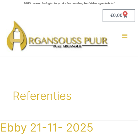
Ga
100% pure en biologische producten. vandaag besteld morgen in huis!
naar
0
Winkel
€
0,00
de
Hoo
inhoud
Referenties
Ebby 21-11- 2025
Ebby
21-