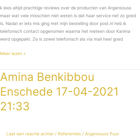
k lees altijd prachtige reviews over de producten van Argansouss
maar wat vele misschien niet weten is dat haar service net zo goed
is. Nadat er iets mis ging met mijn bestelling door post.nl heb ik
telefonisch contact opgenomen waarna het meteen door Karima
werd opgepakt. Ze is zowel telefonisch als via mail heel goed
Meer lezen »
Amina Benkibbou
Amina
Benkibbou
Enschede 17-04-2021
Enschede
17-
21:33
04-
2021
21:33
Laat een reactie achter
/
Referenties
/
Argansouss Puur