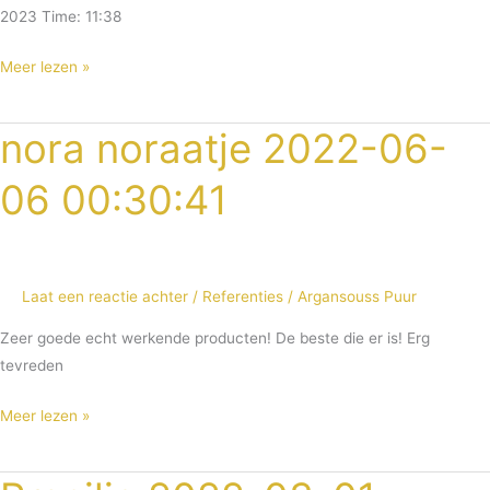
2023 Time: 11:38
Meer lezen »
nora noraatje 2022-06-
nora
noraatje
06 00:30:41
2022-
06-
06
00:30:41
Laat een reactie achter
/
Referenties
/
Argansouss Puur
Zeer goede echt werkende producten! De beste die er is! Erg
tevreden
Meer lezen »
Precilia