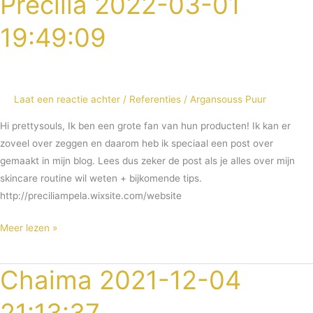
Precilia 2022-03-01
2022-
19:49:09
03-
01
19:49:09
Laat een reactie achter
/
Referenties
/
Argansouss Puur
Hi prettysouls, Ik ben een grote fan van hun producten! Ik kan er
zoveel over zeggen en daarom heb ik speciaal een post over
gemaakt in mijn blog. Lees dus zeker de post als je alles over mijn
skincare routine wil weten + bijkomende tips.
http://preciliampela.wixsite.com/website
Meer lezen »
Chaima 2021-12-04
Chaima
2021-
12-