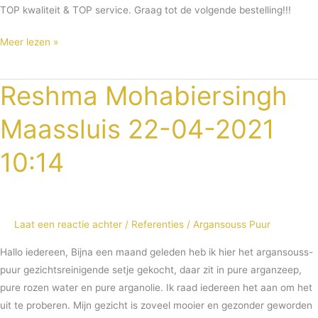
TOP kwaliteit & TOP service. Graag tot de volgende bestelling!!!
Meer lezen »
Reshma Mohabiersingh
Reshma
Mohabiersingh
Maassluis 22-04-2021
Maassluis
22-
10:14
04-
2021
10:14
Laat een reactie achter
/
Referenties
/
Argansouss Puur
Hallo iedereen, Bijna een maand geleden heb ik hier het argansouss-
puur gezichtsreinigende setje gekocht, daar zit in pure arganzeep,
pure rozen water en pure arganolie. Ik raad iedereen het aan om het
uit te proberen. Mijn gezicht is zoveel mooier en gezonder geworden