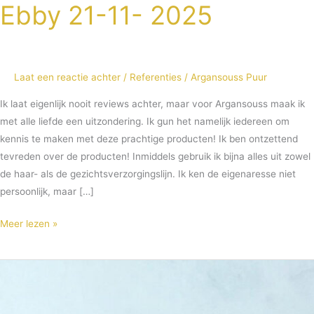
Ebby 21-11- 2025
Ebby
21-
11-
2025
Laat een reactie achter
/
Referenties
/
Argansouss Puur
Ik laat eigenlijk nooit reviews achter, maar voor Argansouss maak ik
met alle liefde een uitzondering. Ik gun het namelijk iedereen om
kennis te maken met deze prachtige producten! Ik ben ontzettend
tevreden over de producten! Inmiddels gebruik ik bijna alles uit zowel
de haar- als de gezichtsverzorgingslijn. Ik ken de eigenaresse niet
persoonlijk, maar […]
Meer lezen »
BESBOUSA
CAKE
MET