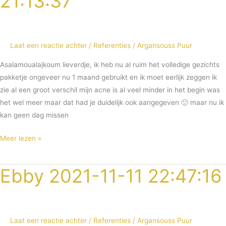
21:13:37
04
21:13:37
Laat een reactie achter
/
Referenties
/
Argansouss Puur
Asalamoualajkoum lieverdje, ik heb nu al ruim het volledige gezichts
pakketje ongeveer nu 1 maand gebruikt en ik moet eerlijk zeggen ik
zie al een groot verschil mijn acne is al veel minder in het begin was
het wel meer maar dat had je duidelijk ook aangegeven 🙂 maar nu ik
kan geen dag missen
Meer lezen »
Ebby 2021-11-11 22:47:16
Ebby
2021-
11-
11
Laat een reactie achter
/
Referenties
/
Argansouss Puur
22:47:16