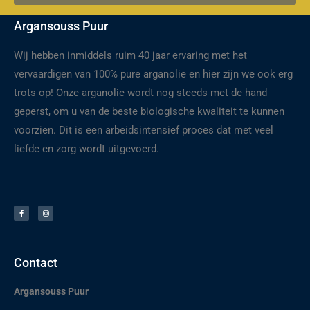
Argansouss Puur
Wij hebben inmiddels ruim 40 jaar ervaring met het
vervaardigen van 100% pure arganolie en hier zijn we ook erg
trots op! Onze arganolie wordt nog steeds met de hand
geperst, om u van de beste biologische kwaliteit te kunnen
voorzien. Dit is een arbeidsintensief proces dat met veel
liefde en zorg wordt uitgevoerd.
F
I
a
n
c
s
e
t
b
a
o
g
o
r
k
a
-
m
f
Contact
Argansouss Puur