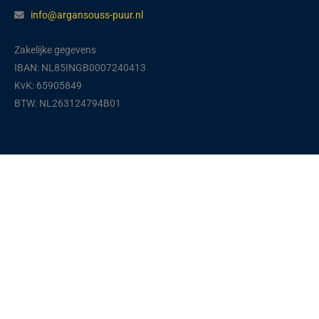
info@argansouss-puur.nl
Zakelijke gegevens
IBAN: NL85INGB0007240413
KvK: 65905849
BTW: NL263124794B01