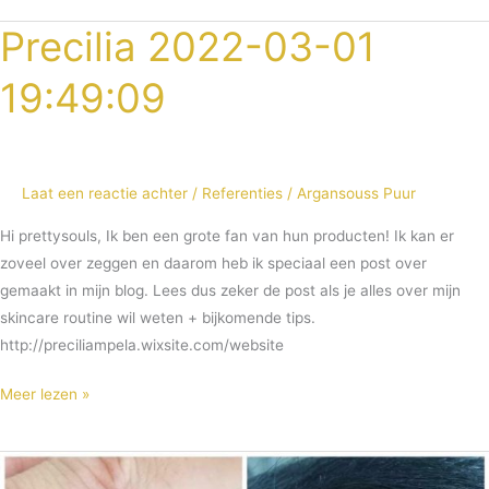
Precilia 2022-03-01
Precilia
2022-
19:49:09
03-
01
19:49:09
Laat een reactie achter
/
Referenties
/
Argansouss Puur
Hi prettysouls, Ik ben een grote fan van hun producten! Ik kan er
zoveel over zeggen en daarom heb ik speciaal een post over
gemaakt in mijn blog. Lees dus zeker de post als je alles over mijn
skincare routine wil weten + bijkomende tips.
http://preciliampela.wixsite.com/website
Meer lezen »
Psoriasis