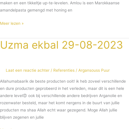
maken en een tikkeltje up-te-levelen. Amlou is een Marokkaanse
amandelpasta gemengd met honing en
Meer lezen »
Uzma ekbal 29-08-2023
Uzma
ekbal
29-
08-
Laat een reactie achter
/
Referenties
/
Argansouss Puur
2023
Allahumabaarik de beste producten ooit! ik heb zoveel verschillende
en dure producten geprobeerd in het verleden, maar dit is een hele
andere level😍 ook bij verschillende andere bedrijven Arganolie en
rozenwater besteld, maar het komt nergens in de buurt van jullie
producten ma shaa Allah echt waar gezegend. Moge Allah jullie
blijven zegenen en jullie