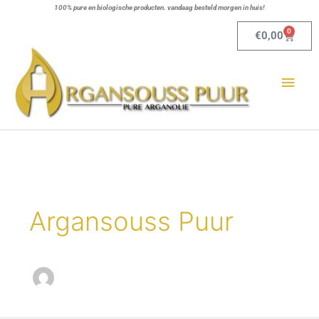
Ga
100% pure en biologische producten. vandaag besteld morgen in huis!
naar
0
Winkel
€
0,00
de
Hoo
inhoud
Argansouss Puur