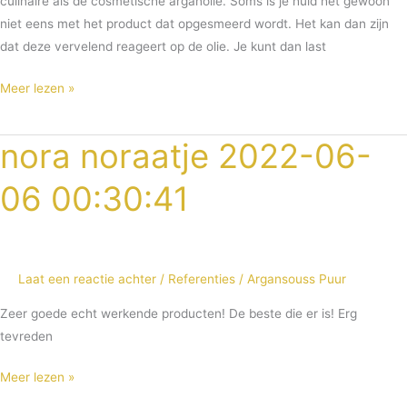
culinaire als de cosmetische arganolie. Soms is je huid het gewoon
niet eens met het product dat opgesmeerd wordt. Het kan dan zijn
dat deze vervelend reageert op de olie. Je kunt dan last
Meer lezen »
nora noraatje 2022-06-
nora
noraatje
06 00:30:41
2022-
06-
06
00:30:41
Laat een reactie achter
/
Referenties
/
Argansouss Puur
Zeer goede echt werkende producten! De beste die er is! Erg
tevreden
Meer lezen »