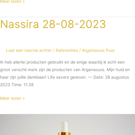
Meer lezen »
Nassira 28-08-2023
Nassira
28-
08-
2023
Laat een reactie achter
/
Referenties
/
Argansouss Puur
Ik heb allerlei producten gebruikt en de enige waarbij ik echt een
groot verschil merk zijn de producten van Argansouss. Mijn huid en
haar zijn jullie dankbaar! Life savers gewoon. — Date: 28 augustus
2023 Time: 11:38
Meer lezen »
Allergisch
voor
arganolie?